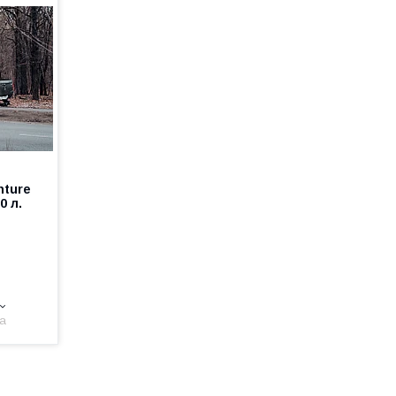
nture
0 л.
на