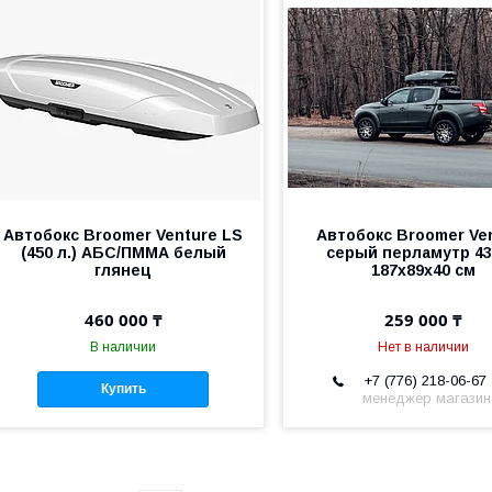
Автобокс Broomer Venture LS
Автобокс Broomer Ve
(450 л.) АБС/ПММА белый
серый перламутр 43
глянец
187х89х40 см
460 000 ₸
259 000 ₸
В наличии
Нет в наличии
+7 (776) 218-06-67
Купить
менеджер магази