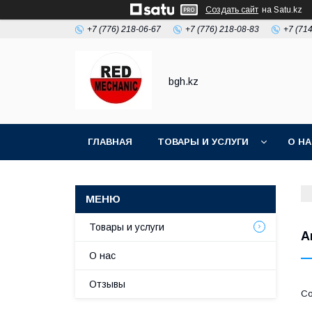
Создать сайт
на Satu.kz
+7 (776) 218-06-67
+7 (776) 218-08-83
+7 (71
bgh.kz
ГЛАВНАЯ
ТОВАРЫ И УСЛУГИ
О Н
Товары и услуги
А
О нас
Отзывы