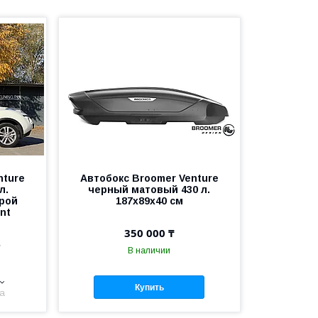
nture
Автобокс Broomer Venture
л.
черный матовый 430 л.
трой
187х89х40 см
nt
350 000 ₸
е
В наличии
Купить
на