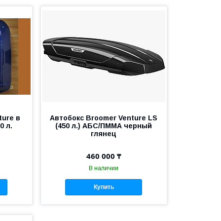
ture в
Автобокс Broomer Venture LS
0 л.
(450 л.) АБС/ПММА черный
глянец
460 000 ₸
В наличии
Купить