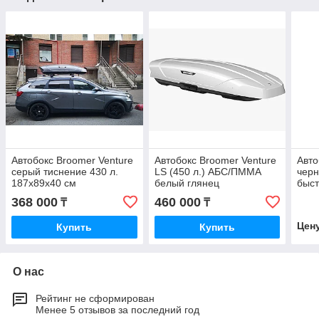
Автобокс Broomer Venture
Автобокс Broomer Venture
Авто
серый тиснение 430 л.
LS (450 л.) АБС/ПММА
черн
187х89х40 см
белый глянец
быст
Moun
368 000
460 000
₸
₸
Цен
Купить
Купить
О нас
Рейтинг не сформирован
Менее 5 отзывов за последний год