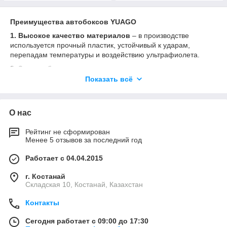
Преимущества автобоксов YUAGO
1. Высокое качество материалов
– в производстве
используется прочный пластик, устойчивый к ударам,
перепадам температуры и воздействию ультрафиолета.
2. Защита багажа
– вещи надежно защищены от пыли,
влаги и механических повреждений. Даже при плохой погоде
Показать всё
ваш груз остается сухим и чистым.
3. Аэродинамическая форма
– боксы разработаны таким
образом, чтобы минимально влиять на расход топлива и
О нас
уровень шума при движении.
Рейтинг не сформирован
4. Удобная установка
– автобоксы легко монтируются на
Менее 5 отзывов за последний год
багажные дуги и не требуют специальных инструментов.
5. Разнообразие моделей
– доступны варианты различного
Работает с 04.04.2015
объема и размеров, что позволяет подобрать оптимальный
г. Костанай
вариант для любого автомобиля: от седана до
Складская 10, Костанай, Казахстан
внедорожника.
Для чего нужны автобоксы YUAGO?
Контакты
*
Для семейных поездок на отдых, когда в стандартный
Сегодня работает с 09:00 до 17:30
багажник не помещаются чемоданы, коляски и спортивное