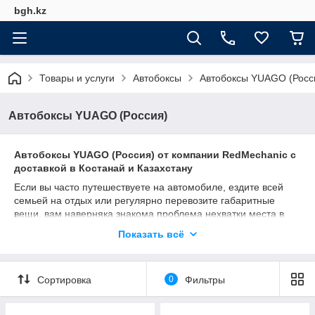
bgh.kz
Товары и услуги
Автобоксы
Автобоксы YUAGO (Росс
Автобоксы YUAGO (Россия)
Автобоксы YUAGO (Россия) от компании RedMechanic с
доставкой в Костанай и Казахстану
Если вы часто путешествуете на автомобиле, ездите всей
семьей на отдых или регулярно перевозите габаритные
вещи, вам наверняка знакома проблема нехватки места в
багажнике. Лучшее решение – установить автобокс YUAGO
Показать всё
(Россия), который значительно увеличит полезное
пространство и сделает поездки комфортнее.
Компания
RedMechanic
предлагает широкий выбор
Сортировка
0
Фильтры
оригинальных автобоксов YUAGO с доставкой в Костанай и
по всему Казахстану. Эти багажные боксы отличаются
прочностью, надежностью и современным дизайном.