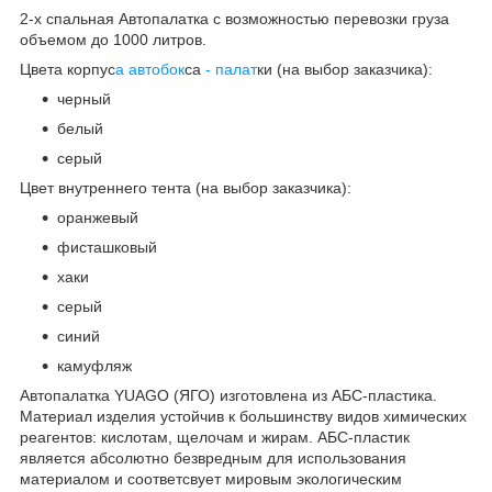
2-х спальная Автопалатка с возможностью перевозки груза
объемом до 1000 литров.
Цвета корпус
а автобок
са
- палат
ки (на выбор заказчика):
черный
белый
серый
Цвет внутреннего тента (на выбор заказчика):
оранжевый
фисташковый
хаки
серый
синий
камуфляж
Автопалатка YUAGO (ЯГО) изготовлена из АБС-пластика.
Материал изделия устойчив к большинству видов химических
реагентов: кислотам, щелочам и жирам. АБС-пластик
является абсолютно безвредным для использования
материалом и соответсвует мировым экологическим