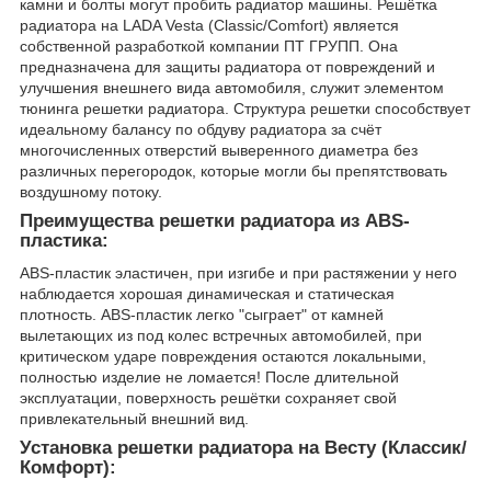
камни и болты могут пробить радиатор машины. Решётка
радиатора на LADA Vesta (Classic/Comfort) является
собственной разработкой компании ПТ ГРУПП. Она
предназначена для защиты радиатора от повреждений и
улучшения внешнего вида автомобиля, служит элементом
тюнинга решетки радиатора. Структура решетки способствует
идеальному балансу по обдуву радиатора за счёт
многочисленных отверстий выверенного диаметра без
различных перегородок, которые могли бы препятствовать
воздушному потоку.
Преимущества решетки радиатора из ABS-
пластика:
ABS-пластик эластичен, при изгибе и при растяжении у него
наблюдается хорошая динамическая и статическая
плотность. ABS-пластик легко "сыграет" от камней
вылетающих из под колес встречных автомобилей, при
критическом ударе повреждения остаются локальными,
полностью изделие не ломается! После длительной
эксплуатации, поверхность решётки сохраняет свой
привлекательный внешний вид.
Установка решетки радиатора на Весту (Классик/
Комфорт):