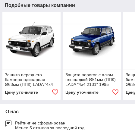
Подобные товары компании
Защита переднего
Защита порогов с алюм.
Защи
бампера одинарная
площадкой Ø51мм (ППК)
бам
Ø63мм (ППК) LADA "4х4
LADA "4х4 2131" 1995-
Ø63
2121"/ 2131 1995-
URB
Цену уточняйте
Цену уточняйте
Цен
О нас
Рейтинг не сформирован
Менее 5 отзывов за последний год