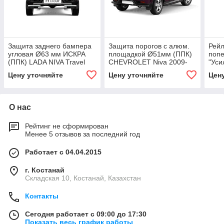
Защита заднего бампера
Защита порогов с алюм.
Рейл
угловая Ø63 мм ИСКРА
площадкой Ø51мм (ППК)
попе
(ППК) LADA NIVA Travel
CHEVROLET Niva 2009-
"Ус
2021-/LADA NIVA
2020/ LADA Niva 2020-/
Niva
Цену уточняйте
Цену уточняйте
Цен
2020-/CHEVROLET Niva
LADA Niva Travel 2021-
2020
2009-2
2021
О нас
Рейтинг не сформирован
Менее 5 отзывов за последний год
Работает с 04.04.2015
г. Костанай
Складская 10, Костанай, Казахстан
Контакты
Сегодня работает с 09:00 до 17:30
Показать весь график работы