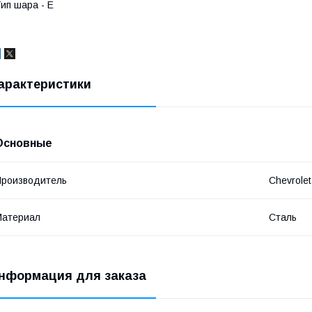
ип шара - E
арактеристики
Основные
роизводитель
Chevrolet
Материал
Сталь
нформация для заказа