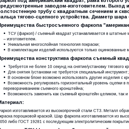
фаркоп под американский квадрат, рама которого у
предусмотренные заводом-изготовителем. Выход и
толстостенную трубу с квадратным сечением и скв
пальца тягово-сцепного устройства. Диаметр шара 
Преимущества быстросъемного фаркопа "американс
ТСУ (фаркоп) / съемный квадрат устанавливается в штатные
– изготовителем.
Уникальная многослойная технология покраски;
В комплектации изделий используются только оцинкованные 
Преимущества конструктива фаркопа съемный квад
Требуется не более 10 секунд на снятие/установку тягового к
Для снятия /установки не требуется специальный инструмент;
В основном блоке возможно использовать другие изделия с к
Возможность регулировать горизонтальный уровень сцепки в
переворачиванием съемного кронштейна;
Возможность заменить как съемный кронштейн целиком, так и
Материал:
аркоп изготавливается из высокопрочной стали СТ3. Металл об
краска порошковой краской. Шар фаркопа изготавливается из высо
050 либо ГОСТ 19281 с последующим электролитическим покрыти