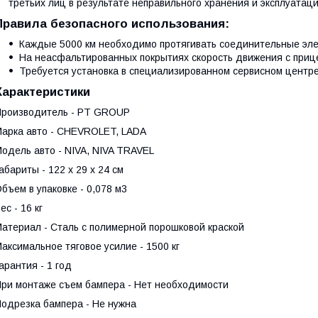
третьих лиц в результате неправильного хранения и эксплуатац
Правила безопасного использования:
Каждые 5000 км необходимо протягивать соединительные эл
На неасфальтированных покрытиях скорость движения с приц
Требуется установка в специализированном сервисном центре
Характеристики
роизводитель - PT GROUP
арка авто - CHEVROLET, LADA
одель авто - NIVA, NIVA TRAVEL
абариты - 122 х 29 х 24 см
бъем в упаковке - 0,078 м3
ес - 16 кг
атериал - Сталь с полимерной порошковой краской
аксимальное тяговое усилие - 1500 кг
арантия - 1 год
ри монтаже съем бампера - Нет необходимости
одрезка бампера - Не нужна