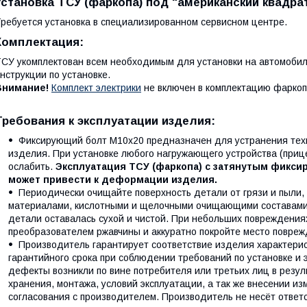
Установка ТСУ (фаркопа) под "американский квадрат
ребуется установка в специализированном сервисном центре.
Комплектация:
СУ укомплектован всем необходимым для установки на автомобил
нструкции по установке.
Внимание!
Комплект электрики
не включен в комплектацию фаркоп
Требования к эксплуатации изделия:
Фиксирующий болт М10х20 предназначен для устранения тех
изделия. При установке любого нагружающего устройства (прице
ослабить.
Эксплуатация ТСУ (фаркопа) с затянутым фикс
может привести к деформации изделия.
Периодически очищайте поверхность детали от грязи и пыли,
материалами, кислотными и щелочными очищающими составами, 
детали оставалась сухой и чистой. При небольших повреждения
преобразователем ржавчины и аккуратно покройте место повре
Производитель гарантирует соответствие изделия характерис
гарантийного срока при соблюдении требований по установке и 
дефекты возникли по вине потребителя или третьих лиц в резул
хранения, монтажа, условий эксплуатации, а так же внесении и
согласования с производителем. Производитель не несёт ответ