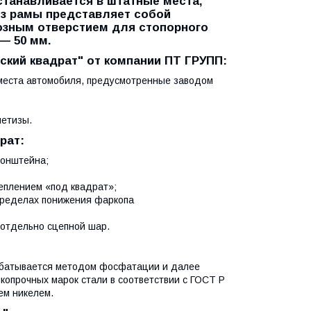
станавливается в штатные места,
з рамы представляет собой
озным отверстием для стопорного
— 50 мм.
кий квадрат" от компании ПТ ГРУПП:
 места автомобиля, предусмотренные заводом
метизы.
рат:
ронштейна;
реплением «под квадрат»;
 пределах понижения фаркопа
 отдельно сцепной шар.
рабатывается методом фосфатации и далее
копрочных марок стали в соответствии с ГОСТ Р
ем никелем.