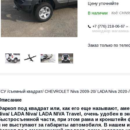
Цену уточняйте
В наличии
Код:
CHN9
+7 (776) 218-06-67
менеджер магазина
Заказ только по теле
СУ /съемный квадрат/ CHEVROLET Niva 2009-20/ LADA Niva 2020-/ 
Описание
Фаркоп под квадрат или, как его еще называют, а
Niva/ LADA Niva/ LADA NIVA Travel, очень удобен в 
быстросъемной части, при этом рама и кронштейн 
и не выступают за габариты автомобиля. В нашем и