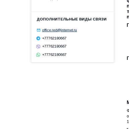
office.red@internet.ru
+77762180667
+77762180667
+77762180667
Ф
о
1