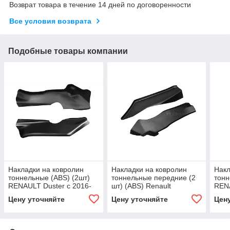
Возврат товара в течение 14 дней по договоренности
Все условия возврата
Подобные товары компании
Накладки на ковролин
Накладки на ковролин
Накл
тоннельные (ABS) (2шт)
тоннельные передние (2
тонн
RENAULT Duster с 2016-
шт) (ABS) Renault
RENA
2020 / NISSAN Terrano с
DUSTER с 2021
2020
Цену уточняйте
Цену уточняйте
Цен
2014
201