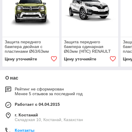
Защита переднего
Защита переднего
Защи
бампера двойная с
бампера одинарная
бамп
пластинами Ø63/63мм
Ø63мм (НПС) RENAULT
пла
(НПС) RENAULT Duster
Kaptur 2016-
(НП
Цену уточняйте
Цену уточняйте
Цен
2016-
2016
О нас
Рейтинг не сформирован
Менее 5 отзывов за последний год
Работает с 04.04.2015
г. Костанай
Складская 10, Костанай, Казахстан
Контакты