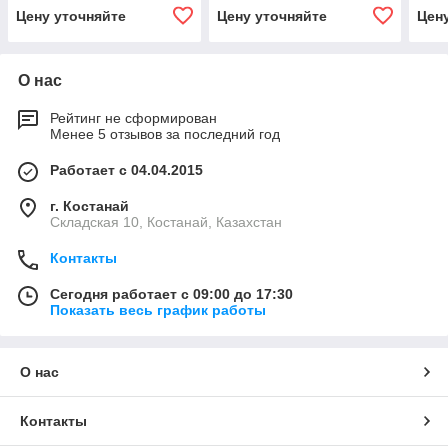
Duster 2016-2020 /
2020 / NISSAN Terrano с
Dust
Цену уточняйте
Цену уточняйте
Цен
NISSAN Terrano 2014-
2014
NISS
О нас
Рейтинг не сформирован
Менее 5 отзывов за последний год
Работает с 04.04.2015
г. Костанай
Складская 10, Костанай, Казахстан
Контакты
Сегодня работает с 09:00 до 17:30
Показать весь график работы
О нас
Контакты