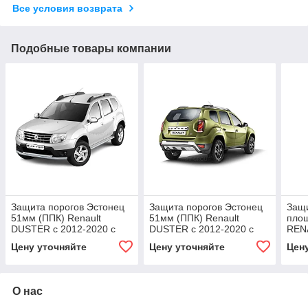
Все условия возврата
Подобные товары компании
Защита порогов Эстонец
Защита порогов Эстонец
Защи
51мм (ППК) Renault
51мм (ППК) Renault
пло
DUSTER с 2012-2020 с
DUSTER с 2012-2020 с
RENA
алюм. площадкой Искра (
алюм. площадкой
Цену уточняйте
Цену уточняйте
Цен
Серебристый)
Шагрень (Черный)
О нас