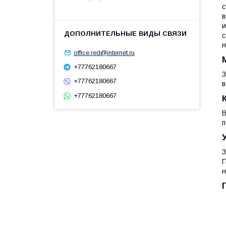
с
в
и
с
н
office.red@internet.ru
+77762180667
З
+77762180667
в
+77762180667
В
п
З
П
н