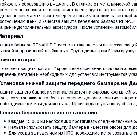
тойкость к образованию ржавчины. В отличие от металлической з
ременем не шелушится и сохраняет блестящую поверхность во вре
деально сочетается с экстерьером и после установки на автомоб
оотношению цены и качества защита переднего бампера RENAULT
а рынке дополнительных аксессуаров. После установки автомобиль
Материал
ащита бампера RENAULT Duster изготавливается из нержавеющей 
ысокой коррозионной стойкостью. Труба диаметром 51 мм вручную
Комплектация
 комплект защиты входят 2 кронштейна крепления, силовой элем
еречень деталей и необходимых для установки инструментов указ
Установка нижней защиты переднего бампера на Да
ащита заднего бампера устанавливается на силовые кронштейны, 
роцесс установки не требует сверления дополнительных отверсти
еобходимые метизы для монтажа. Производите установку обвеса
Правила безопасного использования
Каждые 15 000 км необходимо протягивать соединительные 
Нельзя использовать защиту бампера в качестве опоры для до
Для ухода за изделием из НПС необходимо использовать сп