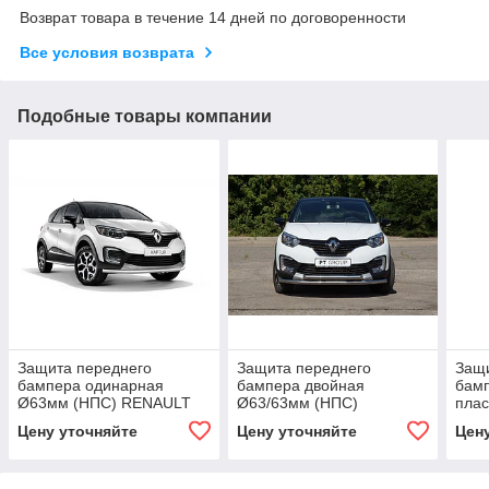
Возврат товара в течение 14 дней по договоренности
Все условия возврата
Подобные товары компании
Защита переднего
Защита переднего
Защи
бампера одинарная
бампера двойная
бамп
Ø63мм (НПС) RENAULT
Ø63/63мм (НПС)
пла
Kaptur 2016-
RENAULT Kaptur 2016-
(НП
Цену уточняйте
Цену уточняйте
Цен
2016