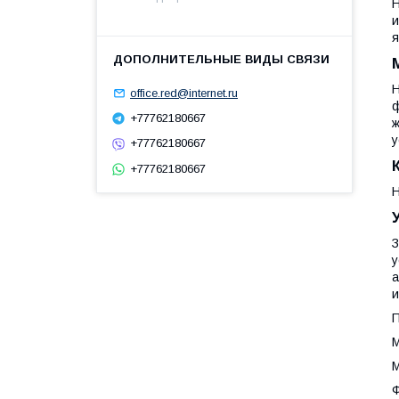
Н
и
я
Н
office.red@internet.ru
ф
+77762180667
ж
у
+77762180667
+77762180667
Н
З
у
а
и
П
М
М
Ф