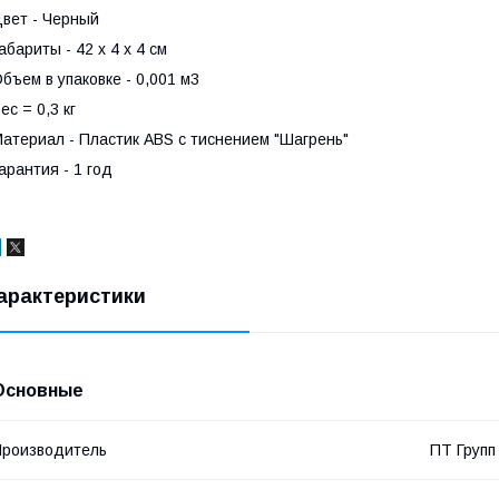
вет - Черный
абариты - 42 х 4 х 4 см
бъем в упаковке - 0,001 м3
ес = 0,3 кг
атериал - Пластик ABS с тиснением "Шагрень"
арантия - 1 год
арактеристики
Основные
роизводитель
ПТ Групп