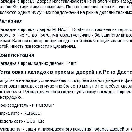
акладки в проемы дверей изготавливаются из аналогичного завод
з общей стилистики автомобиля. По соотношению цены и качеств
вляются одним из лучших предложений на рынке дополнительных 
Материал
акладки в проёмы дверей RENAULT Duster изготовлены из термос
ормы от -45 °C до +60°C. Материал устойчив к большинству видов
ирам. Важным фактором при ежедневной эксплуатации является п
стойчивость поверхности к царапинам.
Комплектация
акладка в проём задних дверей - 2 шт.
Установка накладок в проемы дверей на Рено Даст
ащитные накладки устанавливаются в проём задних дверей и фик
становки накладок занимает не более 10 минут и не требует свер
втомобиля. Рекомендуем производить установку накладок в прое
нструкцию.
роизводитель - PT GROUP
арка авто - RENAULT
одель авто - DUSTER
ункционал - Защита лакокрасочного покрытия проёмов дверей от 