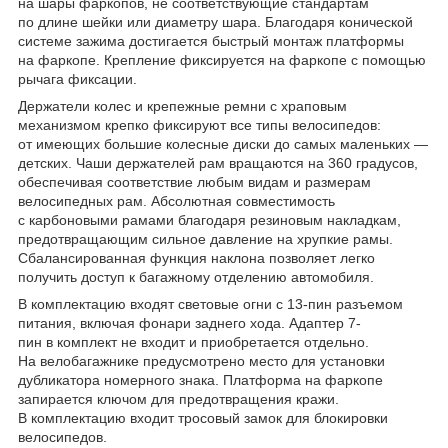
на шары фаркопов, не соответствующие стандартам
по длине шейки или диаметру шара. Благодаря конической
системе зажима достигается быстрый монтаж платформы
на фаркопе. Крепление фиксируется на фаркопе с помощью
рычага фиксации.
Держатели колес и крепежные ремни с храповым
механизмом крепко фиксируют все типы велосипедов:
от имеющих большие колесные диски до самых маленьких —
детских. Чаши держателей рам вращаются на 360 градусов,
обеспечивая соответствие любым видам и размерам
велосипедных рам. Абсолютная совместимость
с карбоновыми рамами благодаря резиновым накладкам,
предотвращающим сильное давление на хрупкие рамы.
Сбалансированная функция наклона позволяет легко
получить доступ к багажному отделению автомобиля.
В комплектацию входят световые огни с 13-пин разъемом
питания, включая фонари заднего хода. Адаптер 7-
пин в комплект не входит и приобретается отдельно.
На велобагажнике предусмотрено место для установки
дубликатора номерного знака. Платформа на фаркопе
запирается ключом для предотвращения кражи.
В комплектацию входит тросовый замок для блокировки
велосипедов.