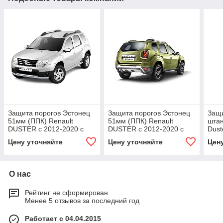
Защита порогов Эстонец
Защита порогов Эстонец
Защи
51мм (ППК) Renault
51мм (ППК) Renault
шта
DUSTER с 2012-2020 с
DUSTER с 2012-2020 с
Dust
алюм. площадкой Искра (
алюм. площадкой
Цену уточняйте
Цену уточняйте
Цен
Серебристый)
Шагрень (Черный)
О нас
Рейтинг не сформирован
Менее 5 отзывов за последний год
Работает с 04.04.2015