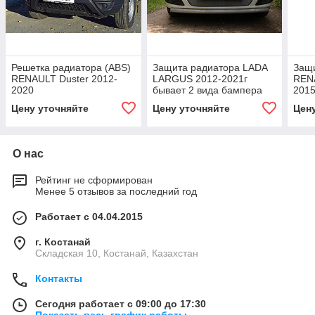
Решетка радиатора (ABS)
Защита радиатора LADA
Защ
RENAULT Duster 2012-
LARGUS 2012-2021г
REN
2020
бывает 2 вида бампера
2015
уточняйте у менеджера
Цену уточняйте
Цену уточняйте
Цен
О нас
Рейтинг не сформирован
Менее 5 отзывов за последний год
Работает с 04.04.2015
г. Костанай
Складская 10, Костанай, Казахстан
Контакты
Сегодня работает с 09:00 до 17:30
Показать весь график работы