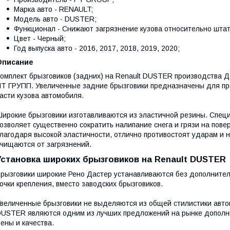
Марка авто - RENAULT;
Модель авто - DUSTER;
Функционал - Снижают загрязнение кузова относительно штат
Цвет - Черный;
Год выпуска авто - 2016, 2017, 2018, 2019, 2020;
Описание
омплект брызговиков (задних) на Renault DUSTER производства Д
Т ГРУПП. Увеличенные задние брызговики предназначены для пр
асти кузова автомобиля.
ирокие брызговики изготавливаются из эластичной резины. Спец
озволяет существенно сократить налипание снега и грязи на пове
лагодаря высокой эластичности, отлично противостоят ударам и н
чищаются от загрязнений.
Установка широких брызговиков на Renault DUSTER
рызговики широкие Рено Дастер устанавливаются без дополнитель
очки крепления, вместо заводских брызговиков.
величенные брызговики не выделяются из общей стилистики авто
USTER являются одним из лучших предложений на рынке дополни
ены и качества.