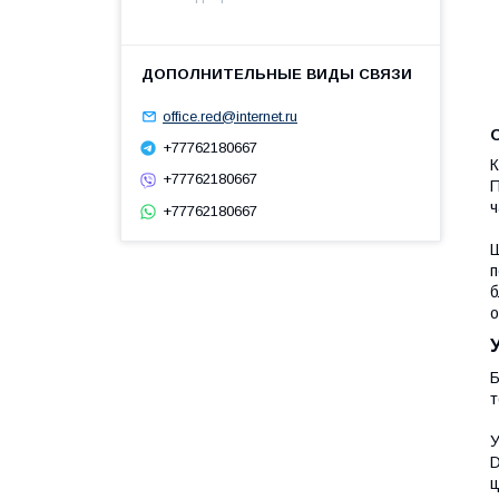
office.red@internet.ru
+77762180667
К
+77762180667
П
ч
+77762180667
Ш
п
б
о
Б
т
У
D
ц