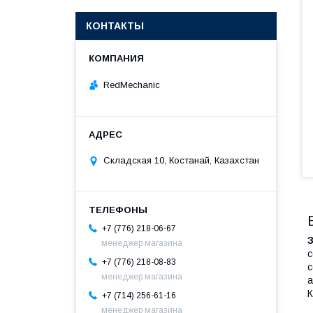
КОНТАКТЫ
RedMechanic
Складская 10, Костанай, Казахстан
+7 (776) 218-06-67
менеджер магазина
с
+7 (776) 218-08-83
с
менеджер магазина
а
К
+7 (714) 256-61-16
менеджер магазина