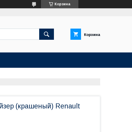
Корзина
Корзина
йзер (крашеный) Renault