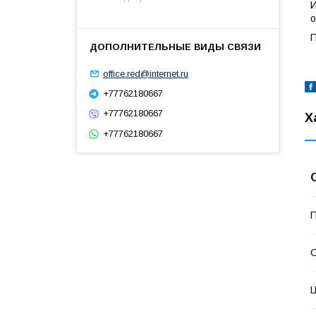
И
о
П
office.red@internet.ru
+77762180667
+77762180667
Х
+77762180667
П
С