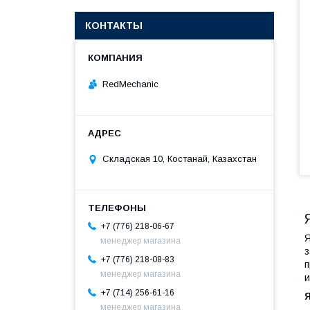
КОНТАКТЫ
RedMechanic
Складская 10, Костанай, Казахстан
+7 (776) 218-06-67
Я
менеджер магазина
з
+7 (776) 218-08-83
п
менеджер магазина
и
+7 (714) 256-61-16
менеджер магазина