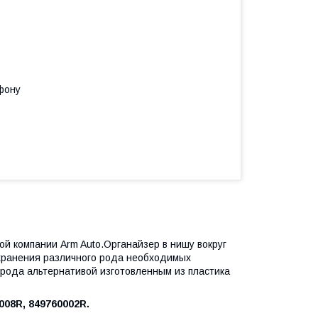
фону
й компании Arm Auto.Органайзер в нишу вокруг
хранения различного рода необходимых
 рода альтернативой изготовленным из пластика
08R, 849760002R.