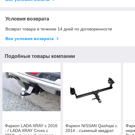
Условия возврата
Возврат товара в течение 14 дней по договоренности
Все условия возврата
Подобные товары компании
Фаркоп LADA XRAY с 2016
Фаркоп NISSAN Qashqai с
Фарк
- / LADA XRAY Cross c
2014 - съемный квадрат
нерж