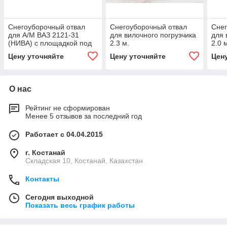
Снегоуборочный отвал
Снегоуборочный отвал
Снег
для А/М ВАЗ 2121-31
для вилочного погрузчика
для 
(НИВА) с площадкой под
2.3 м.
2.0 
лебедку
Цену уточняйте
Цену уточняйте
Цен
О нас
Рейтинг не сформирован
Менее 5 отзывов за последний год
Работает с 04.04.2015
г. Костанай
Складская 10, Костанай, Казахстан
Контакты
Сегодня выходной
Показать весь график работы