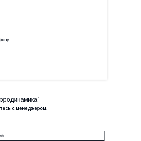
фону
аэродинамика`
итесь с менеджером.
ий