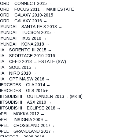
FORD CONNECT 2015 →
FORD FOCUS 2011 → MKIII ESTATE
FORD GALAXY 2010-2015
FORD GALAXY 2016 →
HYUNDAI SANTA-FE 3 2013 →
HYUNDAI TUCSON 2015 →
HYUNDAI IX35 2010 →
HYUNDAI KONA 2018 →
KIA SORENTO III 2015 →
KIA SPORTAGE 2010-2016
KIA CEED 2013 → ESTATE (SW)
KIA SOUL 2015 →
KIA NIRO 2018 →
KIA OPTIMA SW 2016 →
MERCEDES GLA 2014 →
MERCEDES GLS 2015+
MITSUBISHI OUTLANDER 2013→ (MKIII)
MITSUBISHI ASX 2010 →
MITSUBISHI ECLIPSE 2018 →
OPEL MOKKA 2012 →
OPEL INSIGNIA 2009 →
OPEL CROSSLAND 2017→
OPEL GRANDLAND 2017→
PEUGEOT 3008 2016 →