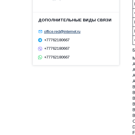
office.red@internet.ru
+77762180667
+77762180667
Б
+77762180667