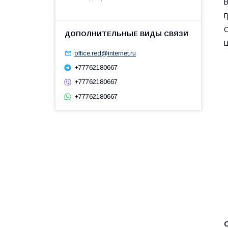
В
Г
С
Ц
office.red@internet.ru
+77762180667
+77762180667
+77762180667