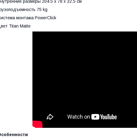
нутренние размеры 204.5 x 78 x 32.5 см
рузоподъемность 75 kg
истема монтажа PowerClick
вет Titan Matte
Особенности