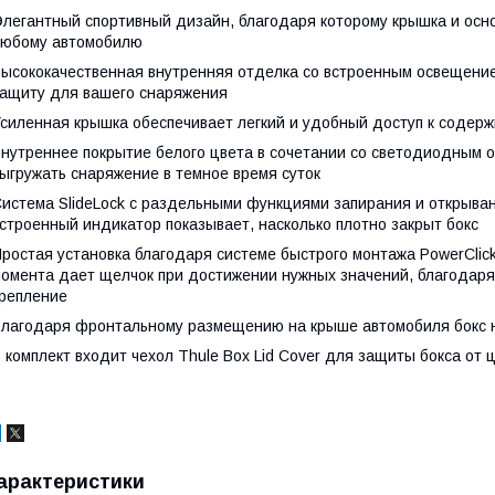
легантный спортивный дизайн, благодаря которому крышка и осно
любому автомобилю
ысококачественная внутренняя отделка со встроенным освещени
ащиту для вашего снаряжения
силенная крышка обеспечивает легкий и удобный доступ к содерж
нутреннее покрытие белого цвета в сочетании со светодиодным о
ыгружать снаряжение в темное время суток
истема SlideLock с раздельными функциями запирания и открыван
строенный индикатор показывает, насколько плотно закрыт бокс
ростая установка благодаря системе быстрого монтажа PowerClic
омента дает щелчок при достижении нужных значений, благодаря
репление
лагодаря фронтальному размещению на крыше автомобиля бокс н
 комплект входит чехол Thule Box Lid Cover для защиты бокса от 
арактеристики