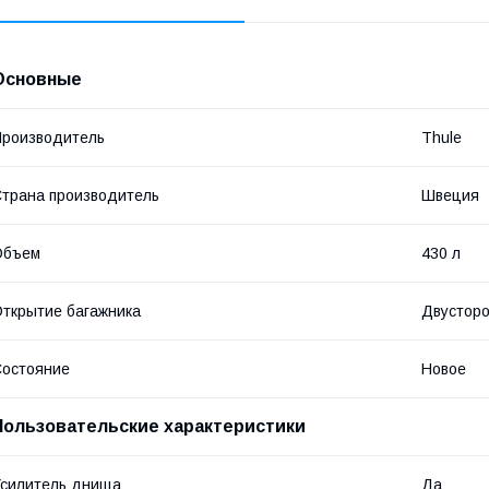
Основные
роизводитель
Thule
трана производитель
Швеция
Объем
430 л
ткрытие багажника
Двустор
остояние
Новое
Пользовательские характеристики
силитель днища
Да