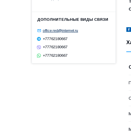
office.red@internet.ru
+77762180667
Х
+77762180667
+77762180667
П
С
М