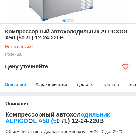
Компрессорный автохолодильник ALPICOOL
A50 (50 Л.) 12-24-220В
Нет в наличии
Розница
Цену уточняйте
Описание
Характеристики
Доставка
Оплата
Усл
Описание
Компрессорный автохол
одильник
ALPICO
O
L A50 (5
0 Л.) 12-24-220В
Объем: 50 литров. Диапазон температур: + 20 ℃ до -20 ℃.