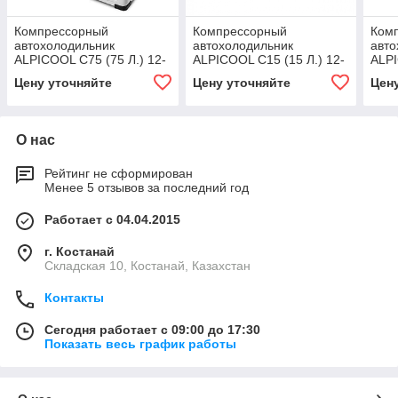
Компрессорный
Компрессорный
Ком
автохолодильник
автохолодильник
авто
ALPICOOL C75 (75 Л.) 12-
ALPICOOL С15 (15 Л.) 12-
ALPI
24-220В
24-220В
24-
Цену уточняйте
Цену уточняйте
Цен
О нас
Рейтинг не сформирован
Менее 5 отзывов за последний год
Работает с 04.04.2015
г. Костанай
Складская 10, Костанай, Казахстан
Контакты
Сегодня работает с 09:00 до 17:30
Показать весь график работы