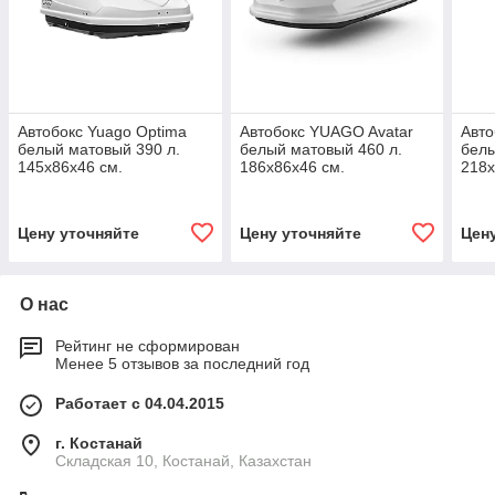
Автобокс Yuago Optima
Автобокс YUAGO Avatar
Авт
белый матовый 390 л.
белый матовый 460 л.
белы
145х86х46 см.
186х86х46 см.
218х
Цену уточняйте
Цену уточняйте
Цен
О нас
Рейтинг не сформирован
Менее 5 отзывов за последний год
Работает с 04.04.2015
г. Костанай
Складская 10, Костанай, Казахстан