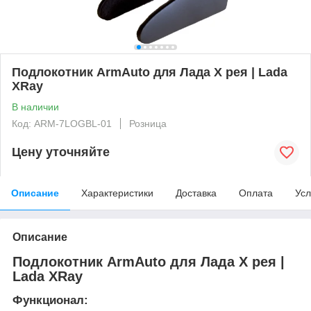
Подлокотник ArmAuto для Лада Х рея | Lada
XRay
В наличии
Код: ARM-7LOGBL-01
Розница
Цену уточняйте
Описание
Характеристики
Доставка
Оплата
Усл
Описание
Подлокотник ArmAuto для Лада Х рея |
Lada XRay
Функционал: