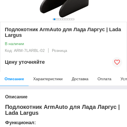
Подлокотник ArmAuto для Лада Ларгус | Lada
Largus
В наличии
Код: ARM-7LARBL-02
Розница
Цену уточняйте
Описание
Характеристики
Доставка
Оплата
Усл
Описание
Подлокотник ArmAuto для Лада Ларгус |
Lada Largus
Функционал: