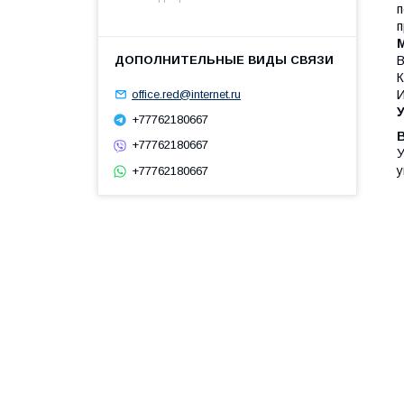
п
п
В
К
И
office.red@internet.ru
+77762180667
+77762180667
У
у
+77762180667