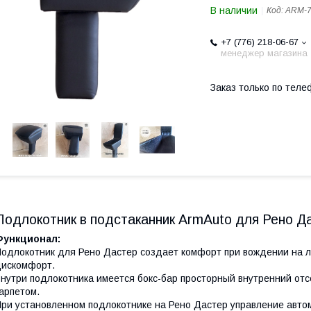
В наличии
Код:
ARM-
+7 (776) 218-06-67
менеджер магазина
Заказ только по теле
Подлокотник в подстаканник ArmAuto для Рено Дас
Функционал:
одлокотник для Рено Дастер создает комфорт при вождении на л
дискомфорт.
нутри подлокотника имеется бокс-бар просторный внутренний от
арпетом.
ри установленном подлокотнике на Рено Дастер управление авто