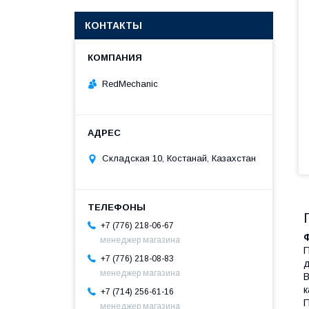
КОНТАКТЫ
RedMechanic
Складская 10, Костанай, Казахстан
+7 (776) 218-06-67
менеджер магазина
П
+7 (776) 218-08-83
менеджер магазина
В
к
+7 (714) 256-61-16
П
менеджер магазина