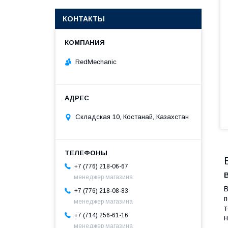
КОНТАКТЫ
RedMechanic
Складская 10, Костанай, Казахстан
+7 (776) 218-06-67
В
менеджер магазина
В
+7 (776) 218-08-83
п
менеджер магазина
т
+7 (714) 256-61-16
н
менеджер магазина