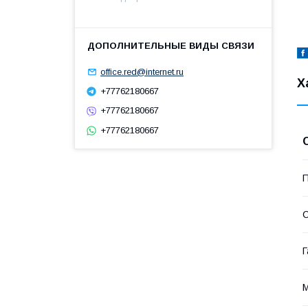
office.red@internet.ru
Х
+77762180667
+77762180667
+77762180667
П
С
Г