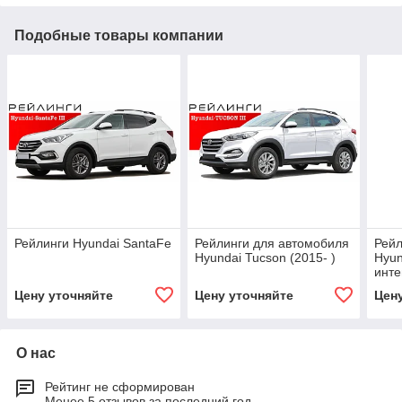
Подобные товары компании
Рейлинги Hyundai SantaFe
Рейлинги для автомобиля
Рейл
Hyundai Tucson (2015- )
Hyun
инт
Цену уточняйте
Цену уточняйте
Цен
О нас
Рейтинг не сформирован
Менее 5 отзывов за последний год