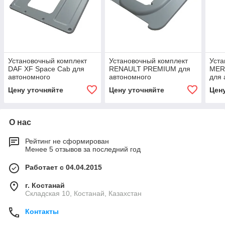
Установочный комплект
Установочный комплект
Уста
DAF XF Space Cab для
RENAULT PREMIUM для
MER
автономного
автономного
для 
кондиционера Sleeping
кондиционера Sleeping
конд
Цену уточняйте
Цену уточняйте
Цен
Well OBLO
Well OBLO
Wel
О нас
Рейтинг не сформирован
Менее 5 отзывов за последний год
Работает с 04.04.2015
г. Костанай
Складская 10, Костанай, Казахстан
Контакты