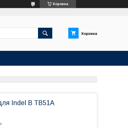
Корзина
Корзина
ля Indel B TB51A
a