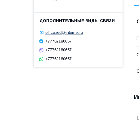
office.red@internet.ru
П
+77762180667
+77762180667
С
+77762180667
С
И