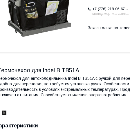
+7 (776) 218-06-67
менеджер магазина
Заказ только по теле
Термочехол для Indel B TB51A
ермочехол для автохолодильника Indel B TB51A с ручкой для пер
добно для переноски, не требуется установка ручек. Особенност
роизводительность в условиях экстремальных температурах. Про
тключен от питания. Способствует снижению энергопотребления.
арактеристики