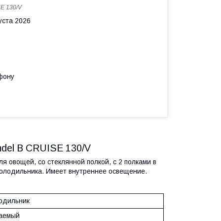
E 130/V
уста 2026
фону
ndel B CRUISE 130/V
 овощей, со стеклянной полкой, с 2 полками в
холодильника. Имеет внутреннее освещение.
одильник
аемый