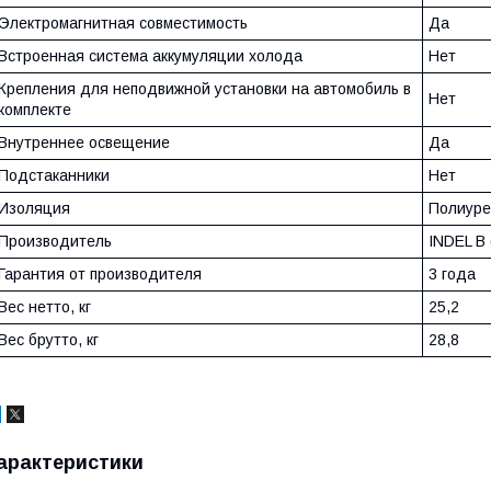
Электромагнитная совместимость
Да
Встроенная система аккумуляции холода
Нет
Крепления для неподвижной установки на автомобиль в
Нет
комплекте
Внутреннее освещение
Да
Подстаканники
Нет
Изоляция
Полиуре
Производитель
INDEL B
Гарантия от производителя
3 года
Вес нетто, кг
25,2
Вес брутто, кг
28,8
арактеристики