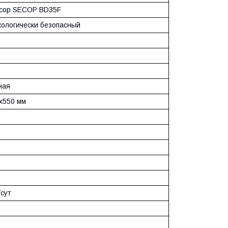
сор SECOP BD35F
кологически безопасный
ная
x550 мм
/сут