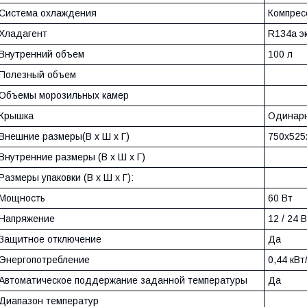
Система охлаждения
Компрес
Хладагент
R134a э
Внутренний объем
100 л
Полезный объем
Объемы морозильных камер
Крышка
Одинар
Внешние размеры(В x Ш x Г)
750x525
Внутренние размеры (В x Ш x Г)
Размеры упаковки (В x Ш x Г):
Мощность
60 Вт
Напряжение
12 / 24 В
Защитное отключение
Да
Энергопотребление
0,44 кВт
Автоматическое поддержание заданной температуры
Да
Диапазон температур