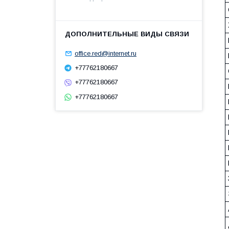
office.red@internet.ru
+77762180667
+77762180667
+77762180667