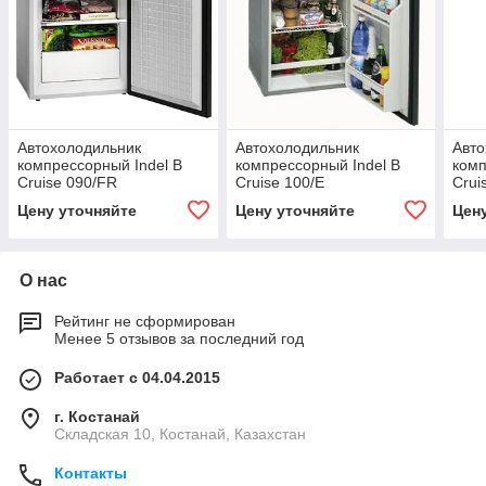
Автохолодильник
Автохолодильник
Авто
компрессорный Indel B
компрессорный Indel B
комп
Cruise 090/FR
Cruise 100/E
Crui
Цену уточняйте
Цену уточняйте
Цен
О нас
Рейтинг не сформирован
Менее 5 отзывов за последний год
Работает с 04.04.2015
г. Костанай
Складская 10, Костанай, Казахстан
Контакты