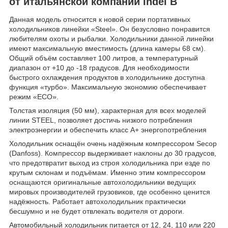
от итальянской компании Indel B
Данная модель относится к новой серии портативных
холодильников линейки «Steel». Он безусловно понравится
любителям охоты и рыбалки. Холодильники данной линейки
имеют максимальную вместимость (длина камеры 68 см).
Общий объём составляет 100 литров, а температурный
диапазон от +10 до -18 градусов. Для необходимости
быстрого охлаждения продуктов в холодильнике доступна
функция «турбо». Максимальную экономию обеспечивает
режим «ECO».
Толстая изоляция (50 мм), характерная для всех моделей
линии STEEL, позволяет достичь низкого потребления
электроэнергии и обеспечить класс A+ энергопотребления
Холодильник оснащён очень надёжным компрессором Secop
(Danfoss). Компрессор выдерживает наклоны до 30 градусов,
что предотвратит выход из строя холодильника при езде по
крутым склонам и подъёмам. Именно этим компрессором
оснащаются оригинальные автохолодильники ведущих
мировых производителей грузовиков, где особенно ценится
надёжность. Работает автохолодильник практически
бесшумно и не будет отвлекать водителя от дороги.
Автомобильный холодильник питается от 12, 24, 110 или 220