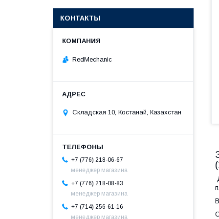
КОНТАКТЫ
RedMechanic
Складская 10, Костанай, Казахстан
+7 (776) 218-06-67
менеджер магазина
Д
+7 (776) 218-08-83
п
менеджер магазина
В
+7 (714) 256-61-16
О
менеджер магазина