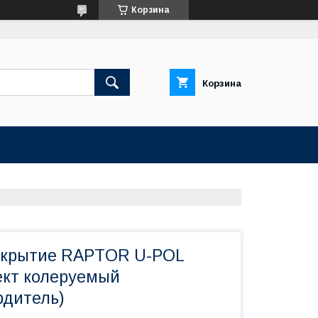
Корзина
Корзина
окрытие RAPTOR U-POL
ект колеруемый
рдитель)