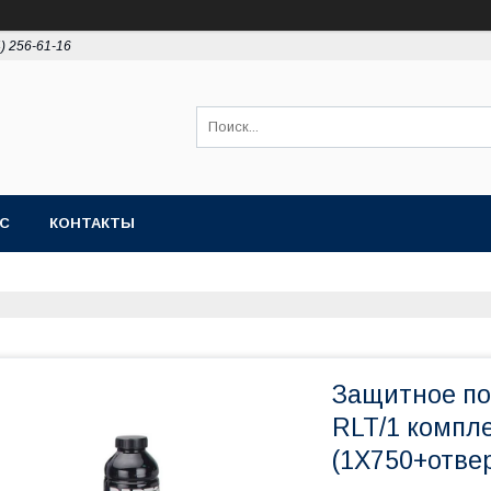
4) 256-61-16
АС
КОНТАКТЫ
Защитное п
RLT/1 компл
(1X750+отве