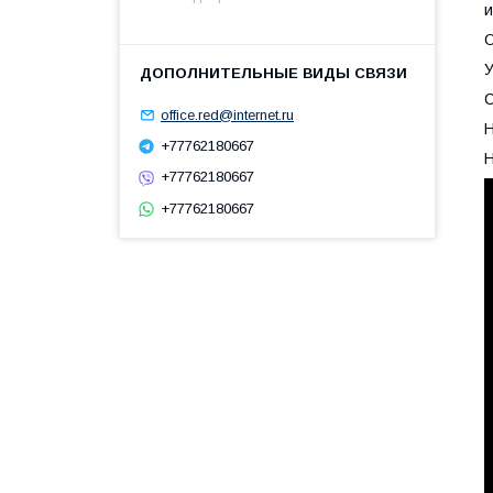
и
О
У
С
office.red@internet.ru
Н
+77762180667
Н
+77762180667
+77762180667