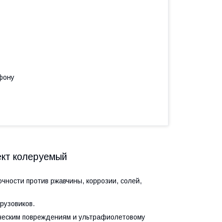
фону
кт колеруемый
ности против ржавчины, коррозии, солей,
рузовиков.
ическим повреждениям и ультрафиолетовому