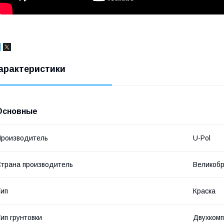
арактеристики
Основные
роизводитель
U-Pol
трана производитель
Великоб
ип
Краска
ип грунтовки
Двухком