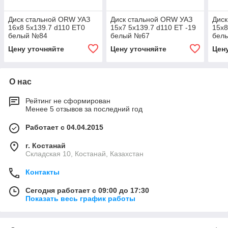
Диск стальной ORW УАЗ
Диск стальной ORW УАЗ
Диск
16x8 5x139.7 d110 ET0
15x7 5x139.7 d110 ET -19
15x8
белый №84
белый №67
бел
Цену уточняйте
Цену уточняйте
Цен
О нас
Рейтинг не сформирован
Менее 5 отзывов за последний год
Работает с 04.04.2015
г. Костанай
Складская 10, Костанай, Казахстан
Контакты
Сегодня работает с 09:00 до 17:30
Показать весь график работы