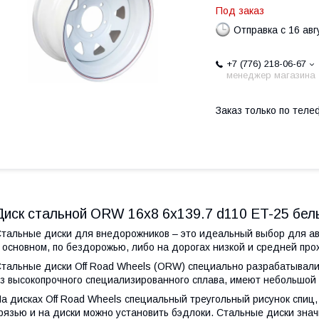
Под заказ
Отправка с 16 авг
+7 (776) 218-06-67
менеджер магазина
Заказ только по теле
Диск стальной ORW 16x8 6x139.7 d110 ET-25 бел
тальные диски для внедорожников – это идеальный выбор для ав
 основном, по бездорожью, либо на дорогах низкой и средней про
тальные диски Off Road Wheels
(ORW
) специально разрабатывал
з высокопрочного специализированного сплава, имеют небольшой 
а дисках Off Road Wheels специальный треугольный рисунок спиц,
рязью и на диски можно установить бэдлоки. Стальные диски зна