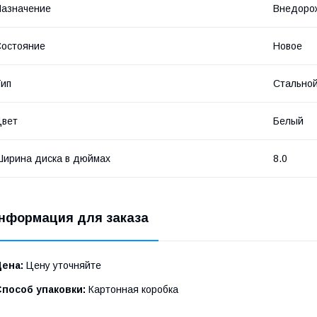
азначение
Внедоро
остояние
Новое
ип
Стально
Цвет
Белый
ирина диска в дюймах
8.0
нформация для заказа
Цена:
Цену уточняйте
Способ упаковки:
Картонная коробка