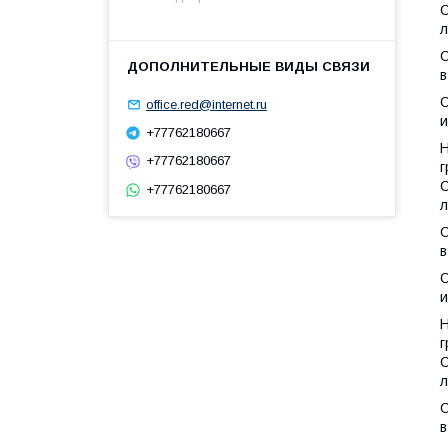
С
л
С
в
С
office.red@internet.ru
и
+77762180667
Н
+77762180667
г
С
+77762180667
л
С
в
С
и
Н
г
С
л
С
в