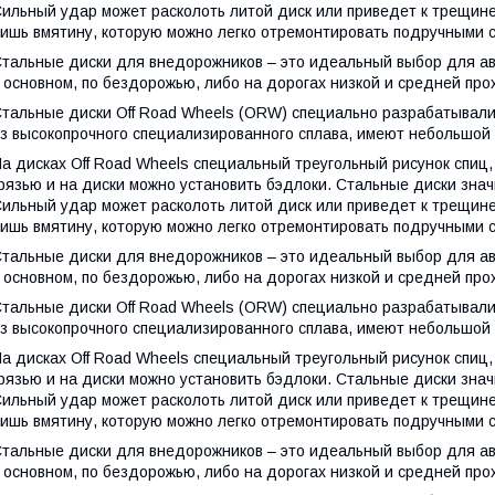
ильный удар может расколоть литой диск или приведет к трещине.
ишь вмятину, которую можно легко отремонтировать подручными 
тальные диски для внедорожников – это идеальный выбор для ав
 основном, по бездорожью, либо на дорогах низкой и средней про
тальные диски Off Road Wheels
(ORW
) специально разрабатывал
з высокопрочного специализированного сплава, имеют небольшой 
а дисках Off Road Wheels специальный треугольный рисунок спиц,
рязью и на диски можно установить бэдлоки. Стальные диски зна
ильный удар может расколоть литой диск или приведет к трещине.
ишь вмятину, которую можно легко отремонтировать подручными 
тальные диски для внедорожников – это идеальный выбор для ав
 основном, по бездорожью, либо на дорогах низкой и средней про
тальные диски Off Road Wheels
(ORW
) специально разрабатывал
з высокопрочного специализированного сплава, имеют небольшой 
а дисках Off Road Wheels специальный треугольный рисунок спиц,
рязью и на диски можно установить бэдлоки. Стальные диски зна
ильный удар может расколоть литой диск или приведет к трещине.
ишь вмятину, которую можно легко отремонтировать подручными 
тальные диски для внедорожников – это идеальный выбор для ав
 основном, по бездорожью, либо на дорогах низкой и средней про