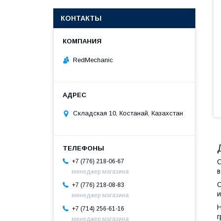
КОНТАКТЫ
RedMechanic
Складская 10, Костанай, Казахстан
С
+7 (776) 218-06-67
в
менеджер магазина
С
+7 (776) 218-08-83
и
менеджер магазина
Н
+7 (714) 256-61-16
г
менеджер магазина