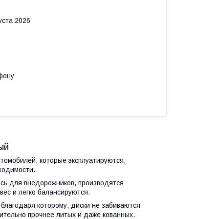
уста 2026
фону
ый
томобилей, которые эксплуатируются,
ходимости.
ись для внедорожников, производятся
вес и легко балансируются.
 благодаря которому, диски не забиваются
чительно прочнее литых и даже кованных.