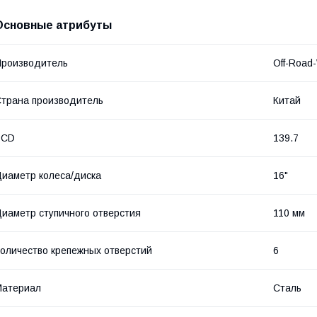
Основные атрибуты
роизводитель
Off-Road
трана производитель
Китай
PCD
139.7
иаметр колеса/диска
16"
иаметр ступичного отверстия
110 мм
оличество крепежных отверстий
6
Материал
Сталь