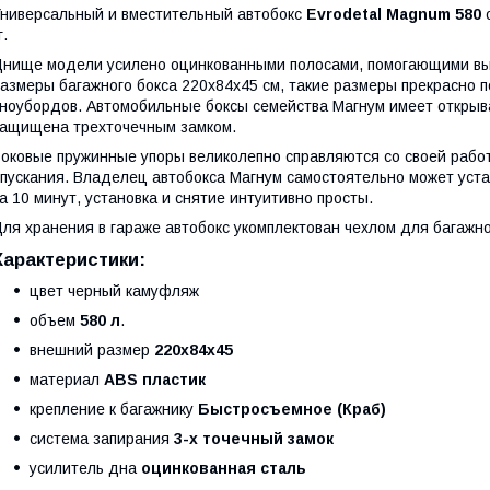
ниверсальный и вместительный автобокс
Evrodetal Magnum 580
о
г.
нище модели усилено оцинкованными полосами, помогающими вы
азмеры багажного бокса 220х84х45 см, такие размеры прекрасно п
ноубордов. Автомобильные боксы семейства Магнум имеет открыва
ащищена трехточечным замком.
оковые пружинные упоры великолепно справляются со своей работ
пускания. Владелец автобокса Магнум самостоятельно может устан
а 10 минут, установка и снятие интуитивно просты.
ля хранения в гараже автобокс укомплектован чехлом для багажно
Характеристики:
цвет черный камуфляж
объем
580 л
.
внешний размер
220х84х45
материал
ABS пластик
крепление к багажнику
Быстросъемное (Краб)
система запирания
3-х точечный замок
усилитель дна
оцинкованная сталь