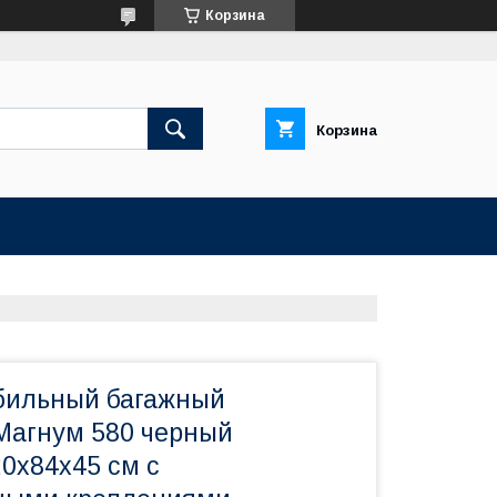
Корзина
Корзина
бильный багажный
Магнум 580 черный
0х84х45 см с