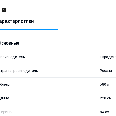
арактеристики
Основные
роизводитель
Евродет
трана производитель
Россия
Объем
580 л
Длина
220 см
Ширина
84 см