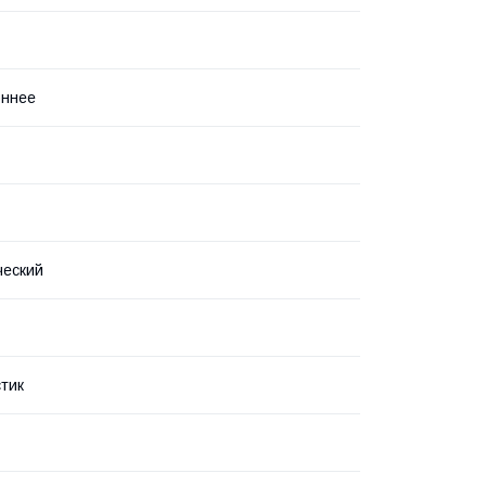
оннее
ческий
тик