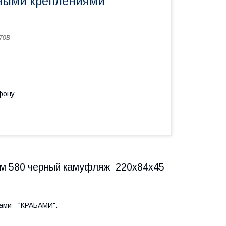
ными креплениями
70B
фону
ум 580 черный камуфляж 220х84х45
ми - "КРАБАМИ".