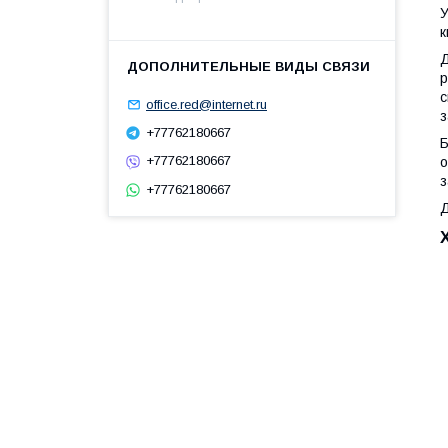
У
к
Д
р
с
office.red@internet.ru
з
+77762180667
Б
+77762180667
о
з
+77762180667
Д