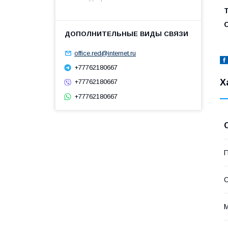
office.red@internet.ru
+77762180667
Х
+77762180667
+77762180667
П
С