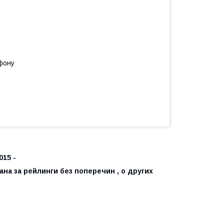
фону
015 -
на за рейлинги без поперечин , о других