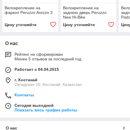
Велокрепление на
Велокрепление на
Вело
фаркоп Peruzzo Arezzo 3
заднюю дверь Peruzzo
задн
New Hi-Bike
Pado
Цену уточняйте
Цену уточняйте
Цен
О нас
Рейтинг не сформирован
Менее 5 отзывов за последний год
Работает с 04.04.2015
г. Костанай
Складская 10, Костанай, Казахстан
Контакты
Сегодня выходной
Показать весь график работы
О нас