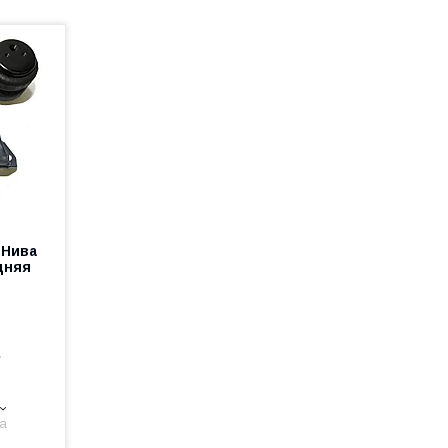
 Нива
едняя
е
на