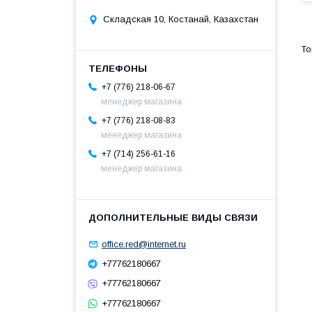
Складская 10, Костанай, Казахстан
+7 (776) 218-06-67
менеджер магазина
+7 (776) 218-08-83
менеджер магазина
+7 (714) 256-61-16
менеджер магазина
office.red@internet.ru
+77762180667
+77762180667
+77762180667