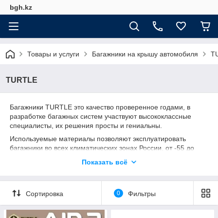
bgh.kz
Товары и услуги
Багажники на крышу автомобиля
T
TURTLE
Багажники TURTLE это качество проверенное годами, в
разработке багажных систем участвуют высококлассные
специалисты, их решения просты и гениальны.
Используемые материалы позволяют эксплуатировать
багажники во всех климатических зонах России, от -55 до
+60° С, выдерживать резкие перепады температур и
Показать всё
воздействие агрессивных химических сред на дорогах.
Сортировка
0
Фильтры