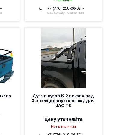
В наличии
+7 (776) 218-06-67
на
менеджер магазина
икапа
Дуга в кузов K 2 пикапа под
3-х секционную крышку для
JAC T6
е
Цену уточняйте
Нет в наличии
+7 (776) 218-06-67