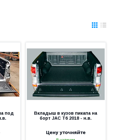
па под
Вкладыш в кузов пикапа на
.в.
борт JAC T6 2018 - н.в.
е
Цену уточняйте