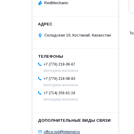
RedMechanic
Складская 10, Костанай, Казахстан
+7 (776) 218-06-67
менеджер магазина
+7 (776) 218-08-83
менеджер магазина
+7 (714) 256-61-16
менеджер магазина
office.red@internet.ru