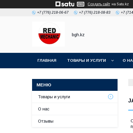
Создать сайт
на Satu.kz
+7 (776) 218-06-67
+7 (776) 218-08-83
+7 (71
bgh.kz
ГЛАВНАЯ
ТОВАРЫ И УСЛУГИ
О Н
Товары и услуги
J
О нас
С
Отзывы
п