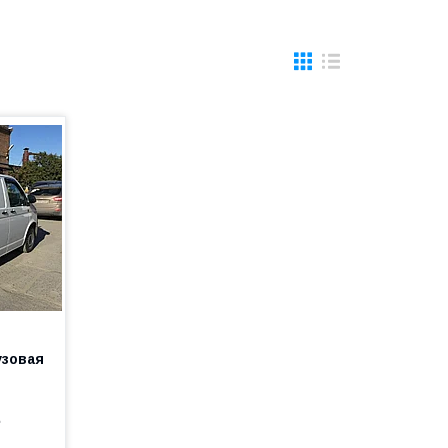
узовая
е