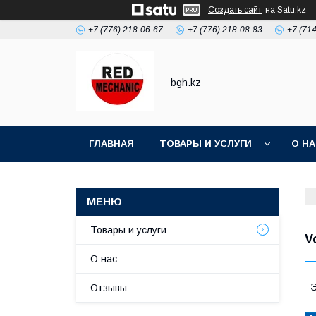
Создать сайт
на Satu.kz
+7 (776) 218-06-67
+7 (776) 218-08-83
+7 (71
bgh.kz
ГЛАВНАЯ
ТОВАРЫ И УСЛУГИ
О Н
Товары и услуги
V
О нас
Э
Отзывы